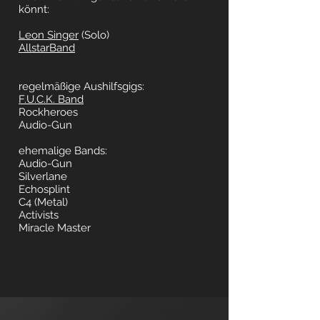
könnt:
Leon Singer
(Solo)
AllstarBand
regelmäßige Aushilfsgigs:
F.U.C.K. Band
Rockheroes
Audio-Gun
ehemalige Bands:
Audio-Gun
Silverlane
Echosplint
C4 (Metal)
Activists
Miracle Master