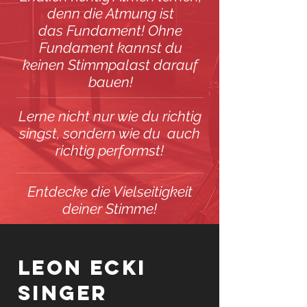
denn die Atmung ist
das
Fundament! Ohne
Fundament kannst du
keinen Stimmpalast darauf
bauen!
Lerne nicht nur wie du richtig
singst, sondern wie du auch
richtig performst!
Entdecke die Vielseitigkeit
deiner Stimme!
Leon Ecki
Singer